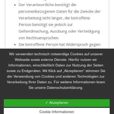
Der Verantwortliche benötigt die
personenbezogenen Daten für die Zwecke der
Verarbeitung nicht länger, die betroffene
Person benötigt sie jedoch zur
Geltendmachung, Ausübung oder Verteidigung
von Rechtsansprüchen.
Die betroffene Person hat Widerspruch gegen
die Verarbeitung gem. Art. 21 Abs. 1 DS-GVO
Wir verwenden technisch notwendige Cookies auf unserer
eingelegt und es steht noch nicht fest, ob die
Webseite sowie externe Dienste.
Hierfür nutzen wir
berechtigten Gründe des Verantwortlichen
Informationen, einschließlich Daten zur Nutzung der Seiten
gegenüber denen der betroffenen Person
sowie zu Endgeräten. Mit Klick auf „Akzeptieren“ stimmen Sie
der Verwendung von Cookies und anderen Technologien zur
überwiegen.
Verarbeitung Ihrer Daten zu.
Für weitere Informationen lesen
Sie unsere Datenschutzerklärung.
Sofern eine der oben genannten Voraussetzungen
gegeben ist und eine betroffene Person die
✓ Akzeptieren
Einschränkung von personenbezogenen Daten,
die bei der Bauermann GmbH gespeichert sind,
Cookie Informationen